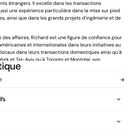
ts étrangers. Il excelle dans les transactions
Montréal (Québec) H3B 5C9
Canada
ussi une expérience particulière dans la mise sur pied
Tél. (514) 397-8500
s, ainsi que dans les grands projets d'ingénierie et de
Fax. (514) 397-8515
info.bcf@bcf.ca
é des affaires, Richard est une figure de confiance pour
éricaines et internationales dans leurs initiatives au
 locaux dans leurs transactions domestiques ainsi qu'à
 York et Tel-Aviv qu'à Toronto et Montréal, son
tique
agmatique lui permettent de mener avec brio des
haleine, impliquant des enjeux aussi importants que
t
 du Québec et du Barreau de New York, il détient
istration des affaires des HEC de Montréal.
fs
 central dans le projet de retour d'une équipe de
ontréal. À ce titre, il travaille en étroite collaboration
auté d'affaires montréalaise, les divers paliers de
auts représentants de l'industrie des sports et du