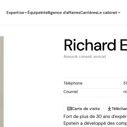
Expertise
Équipe
Intelligence d'affaires
Carrières
Le cabinet
Richard 
Associé conseil, avocat
Téléphone
5
Courriel
r
Carte de visite
Téléchar
Fort de plus de 30 ans d'expér
Carte de visite
Téléchar
Epstein a développé des comp