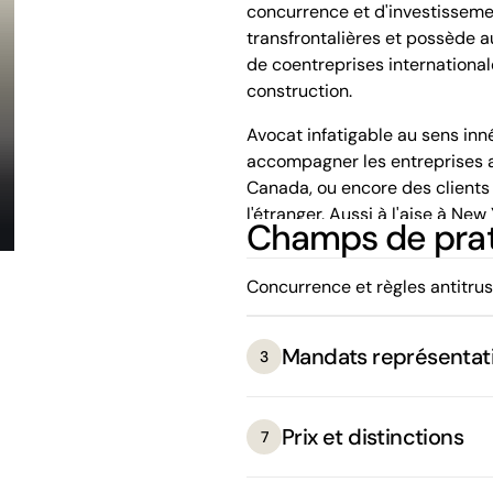
concurrence et d'investissemen
transfrontalières et possède a
de coentreprises internationale
construction.
Avocat infatigable au sens inn
accompagner les entreprises am
Canada, ou encore des clients
l'étranger. Aussi à l'aise à New
Champs de pra
leadership et son approche pr
projets d'envergure de longue 
Concurrence et règles antitrus
complexes. Membre du Barreau
également un diplôme en admin
Mandats représentati
3
Richard joue également un rôle
baseball des ligues majeures à M
avec les membres de la commun
Prix et distinctions
7
gouvernements ainsi que des h
divertissement.