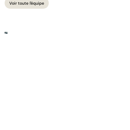
Voir toute l'équipe
Voir toute l'équipe
Le cabinet
Une pratique qui unit droit et affaires.