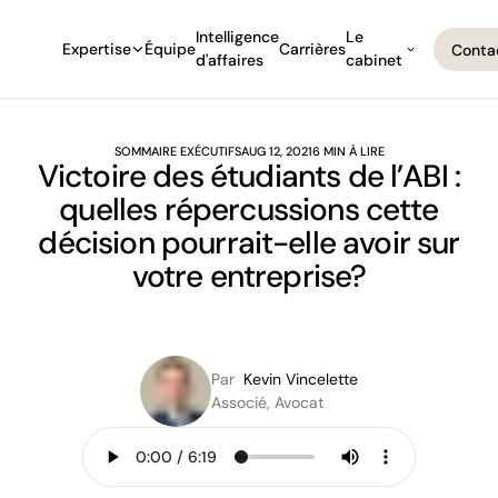
Intelligence
Le
Expertise
Équipe
Carrières
Conta
d'affaires
cabinet
Conta
SOMMAIRE EXÉCUTIFS
AUG 12, 2021
6 MIN À LIRE
Victoire des étudiants de l’ABI :
quelles répercussions cette
décision pourrait-elle avoir sur
votre entreprise?
Par
Kevin Vincelette
Associé, Avocat