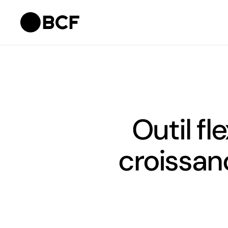
Outil f
croissanc