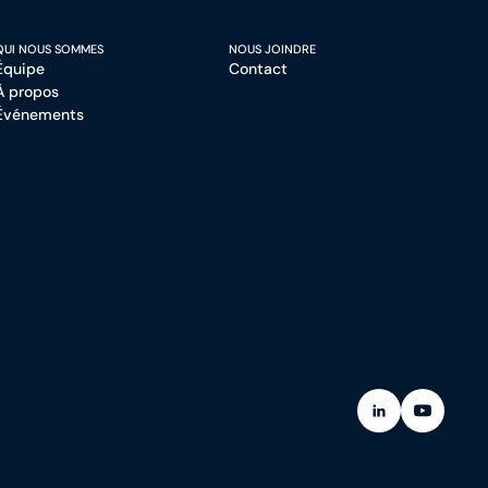
QUI NOUS SOMMES
NOUS JOINDRE
Équipe
Contact
À propos
Événements
(Ouvre dans un
(Ouvre da