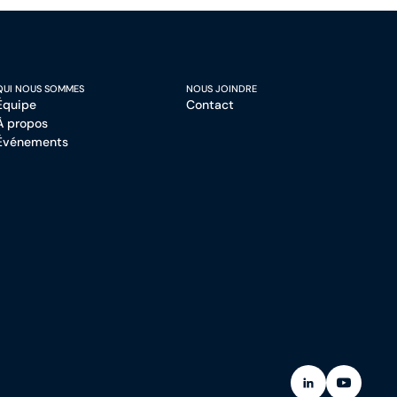
QUI NOUS SOMMES
NOUS JOINDRE
Équipe
Contact
À propos
Événements
(Ouvre dans un
(Ouvre da