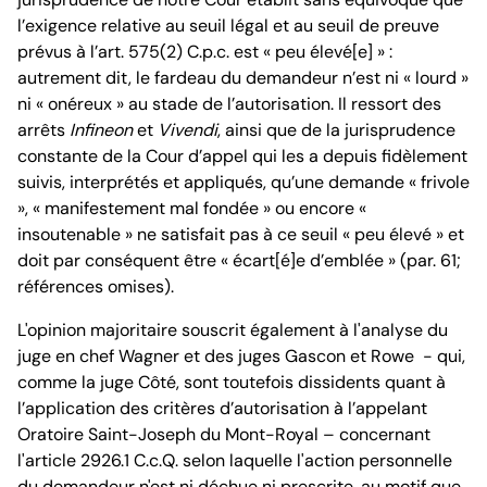
l’exigence relative au seuil légal et au seuil de preuve
prévus à l’art. 575(2) C.p.c. est « peu élevé[e] » :
autrement dit, le fardeau du demandeur n’est ni « lourd »
ni « onéreux » au stade de l’autorisation. Il ressort des
arrêts
Infineon
et
Vivendi
, ainsi que de la jurisprudence
constante de la Cour d’appel qui les a depuis fidèlement
suivis, interprétés et appliqués, qu’une demande « frivole
», « manifestement mal fondée » ou encore «
insoutenable » ne satisfait pas à ce seuil « peu élevé » et
doit par conséquent être « écart[é]e d’emblée » (par. 61;
références omises).
L'opinion majoritaire souscrit également à l'analyse du
juge en chef Wagner et des juges Gascon et Rowe - qui,
comme la juge Côté, sont toutefois dissidents quant à
l’application des critères d’autorisation à l’appelant
Oratoire Saint-Joseph du Mont-Royal – concernant
l'article 2926.1 C.c.Q. selon laquelle l'action personnelle
du demandeur n'est ni déchue ni prescrite, au motif que