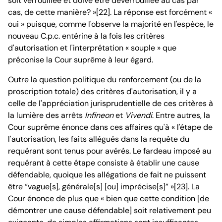
soit verrouillée et doive être déverrouillée au cas par
cas, de cette manière? »[22]. La réponse est forcément «
oui » puisque, comme l'observe la majorité en l'espèce, le
nouveau C.p.c. entérine à la fois les critères
d'autorisation et l'interprétation « souple » que
préconise la Cour suprême à leur égard.
Outre la question politique du renforcement (ou de la
proscription totale) des critères d'autorisation, il y a
celle de l'appréciation jurisprudentielle de ces critères à
la lumière des arrêts
Infineon
et
Vivendi
. Entre autres, la
Cour suprême énonce dans ces affaires qu'à « l'étape de
l'autorisation, les faits allégués dans la requête du
requérant sont tenus pour avérés. Le fardeau imposé au
requérant à cette étape consiste à établir une cause
défendable, quoique les allégations de fait ne puissent
être “vague[s], générale[s] [ou] imprécise[s]” »[23]. La
Cour énonce de plus que « bien que cette condition [de
démontrer une cause défendable] soit relativement peu