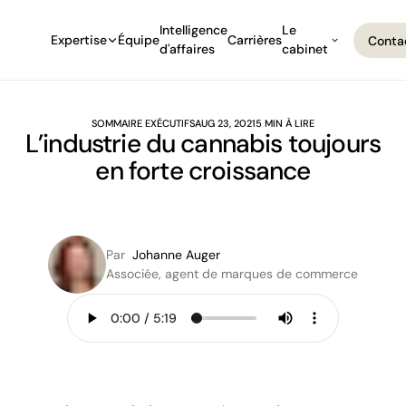
Intelligence
Le
Expertise
Équipe
Carrières
Conta
d'affaires
cabinet
Conta
SOMMAIRE EXÉCUTIFS
AUG 23, 2021
5 MIN À LIRE
L’industrie du cannabis toujours
en forte croissance
Par
Johanne Auger
Associée, agent de marques de commerce