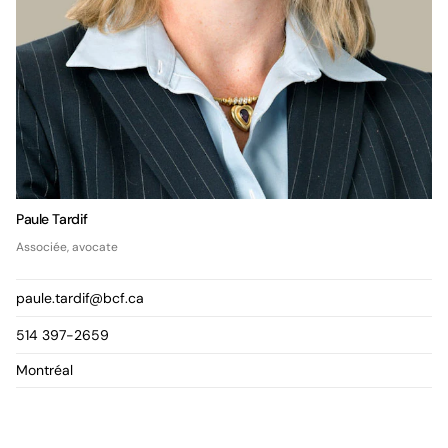
Paule Tardif
Associée, avocate
paule.tardif@bcf.ca
514 397-2659
Montréal