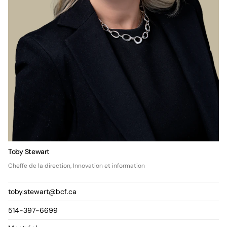
Toby Stewart
Cheffe de la direction, Innovation et information
toby.stewart@bcf.ca
514-397-6699