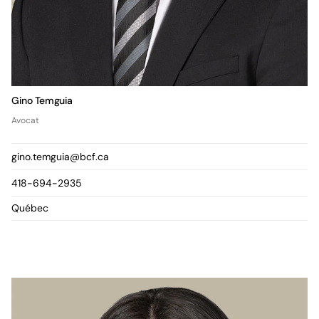
Gino Temguia
Avocat
gino.temguia@bcf.ca
418-694-2935
Québec