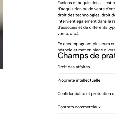
Fusions et acquisitions, il es
d'acquisition ou de vente d'en
droit des technologies, droit de
intervient également dans la r
d'associés et de différents ty
vente, etc.).
En accompagnant plusieurs ent
négocie et met en place divers
Champs de pra
tels des contrats de distribut
ces entreprises dans leurs enje
Droit des affaires
privée.
En plus de son diplôme en droi
Propriété intellectuelle
Nicolas possède un baccalaur
lui confère une excellente com
Confidentialité et protection 
Nicolas fait également partie 
Contrats commerciaux
services et des conseils juridi