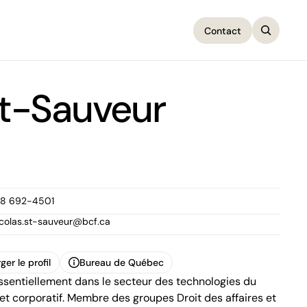
Contact
Contact
St-Sauveur
18 692-4501
icolas.st-sauveur@bcf.ca
ger le profil
Bureau de Québec
ssentiellement dans le secteur des technologies du
ger le profil
Bureau de Québec
Complexe Jules-Dallaire, tour 1
 et corporatif. Membre des groupes Droit des affaires et
2828, boulevard Laurier, 12e étage