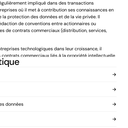
t régulièrement impliqué dans des transactions
Québec (Québec) G1V 0B9
Canada
treprises où il met à contribution ses connaissances en
Tél. (418) 266-4500
 la protection des données et de la vie privée. Il
Fax. (418) 266-4515
édaction de conventions entre actionnaires ou
info.bcf@bcf.ca
pes de contrats commerciaux (distribution, services,
reprises technologiques dans leur croissance, il
 contrats commerciaux liés à la propriété intellectuelle
tique
ion et de licence de logiciels. Il accompagne également
ux légaux relatifs à la protection des données et la vie
t avec mention au Tableau d'honneur de la Faculté,
éat en microbiologie. Cet amalgame de compétences
préhension des dossiers à teneur scientifique.
des données
du groupe Web de BCF qui offre à notre clientèle des
ques pertinents à propos de leur présence sur internet.