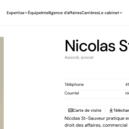
Expertise
Équipe
Intelligence d'affaires
Carrières
Le cabinet
Nicolas 
Associé, avocat
Téléphone
4
Courriel
n
Carte de visite
Téléchar
Nicolas St-Sauveur pratique e
Carte de visite
Téléchar
droit des affaires, commercial