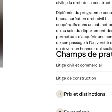
civile, du droit de la construct
Diplômée du programme coopéra
baccalauréat en droit civil (LL.
coopératifs dans un cabinet bo
qu'au sein du département des 
permettant d'acquérir une con
de son passage à l'Université 
du doyen, un honneur qui soul
Champs de pra
Reconnue pour sa rigueur et so
réflexion approfondie et sa ca
Litige civil et commercial
approche empathique et sa créa
d'elle une professionnelle de 
Litige de construction
Prix et distinctions
1