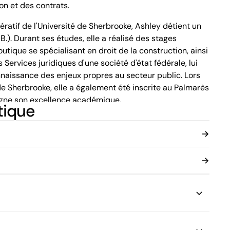
ion et des contrats.
Montréal (Québec) H3B 5C9
Canada
tif de l'Université de Sherbrooke, Ashley détient un
Tél. (514) 397-8500
 B.). Durant ses études, elle a réalisé des stages
Fax. (514) 397-8515
info.bcf@bcf.ca
utique se spécialisant en droit de la construction, ainsi
Services juridiques d'une société d'état fédérale, lui
naissance des enjeux propres au secteur public. Lors
de Sherbrooke, elle a également été inscrite au Palmarès
igne son excellence académique.
tique
n esprit analytique, Ashley se distingue par sa
pacité à proposer des solutions adaptées. Son
tivité dans la recherche de solutions juridiques font
confiance dans le traitement de dossiers complexes.