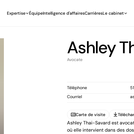
Expertise
Équipe
Intelligence d'affaires
Carrières
Le cabinet
Ashley T
Avocate
Téléphone
5
Courriel
a
Carte de visite
Téléchar
Ashley Thai-Savard est avocat
Carte de visite
Téléchar
où elle intervient dans des do