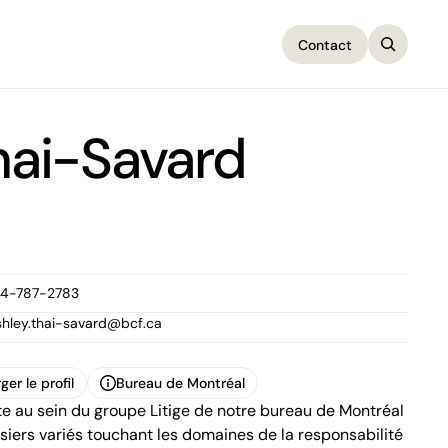
Contact
Contact
hai-Savard
14-787-2783
shley.thai-savard@bcf.ca
ger le profil
Bureau de Montréal
e au sein du groupe Litige de notre bureau de Montréal
ger le profil
Bureau de Montréal
1100, boulevard René-Lévesque Ouest,
ssiers variés touchant les domaines de la responsabilité
25e étage