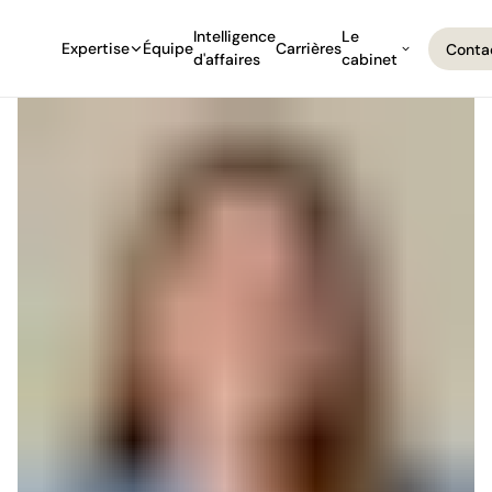
Intelligence
Le
Expertise
Équipe
Carrières
Conta
d'affaires
cabinet
Conta