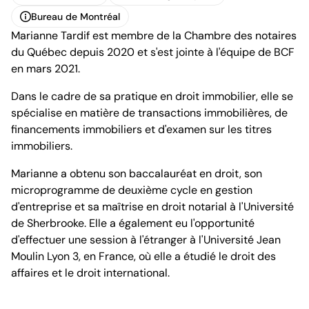
Carte de visite
Télécharger le profil
Bureau de Montréal
Marianne Tardif est membre de la Chambre des notaires
Bureau de Montréal
du Québec depuis 2020 et s'est jointe à l'équipe de BCF
en mars 2021.
Dans le cadre de sa pratique en droit immobilier, elle se
spécialise en matière de transactions immobilières, de
financements immobiliers et d'examen sur les titres
1100, boulevard René-Lévesque Ouest, 25e étage
immobiliers.
Montréal (Québec) H3B 5C9
Canada
Marianne a obtenu son baccalauréat en droit, son
Tél. (514) 397-8500
microprogramme de deuxième cycle en gestion
Fax. (514) 397-8515
d'entreprise et sa maîtrise en droit notarial à l'Université
info.bcf@bcf.ca
de Sherbrooke. Elle a également eu l'opportunité
d'effectuer une session à l'étranger à l'Université Jean
Moulin Lyon 3, en France, où elle a étudié le droit des
affaires et le droit international.