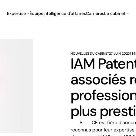
Expertise
Équipe
Intelligence d'affaires
Carrières
Le cabinet
NOUVELLES DU CABINET
27 JUIN 2023
1 M
IAM Patent
associés 
profession
plus prest
BCF est fière d’annoncer que cinq de ses associés sont de nouveau
reconnus pour leur expertise 