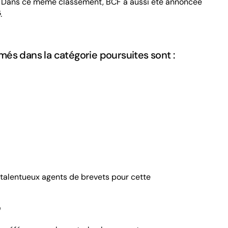
. Dans ce même classement, BCF a aussi été annoncée
.
és dans la catégorie poursuites sont :
s talentueux agents de brevets pour cette