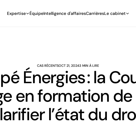
Expertise
Équipe
Intelligence d'affaires
Carrières
Le cabinet
CAS RÉCENTS
OCT 21, 2024
3 MIN À LIRE
spé Énergies : la Co
e en formation de 
larifier l’état du dro