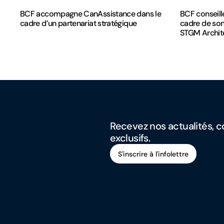
BCF accompagne CanAssistance dans le
BCF conseill
cadre d’un partenariat stratégique
cadre de son
STGM Archit
Recevez nos actualités, co
exclusifs.
S'inscrire à l'infolettre
S'inscrire à l'infolettre