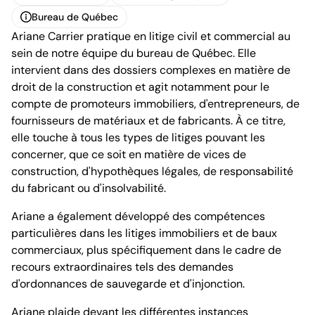
Carte de visite
Télécharger le profil
Bureau de Québec
Ariane Carrier pratique en litige civil et commercial au
Bureau de Québec
sein de notre équipe du bureau de Québec. Elle
intervient dans des dossiers complexes en matière de
droit de la construction et agit notamment pour le
compte de promoteurs immobiliers, d'entrepreneurs, de
fournisseurs de matériaux et de fabricants. À ce titre,
elle touche à tous les types de litiges pouvant les
Complexe Jules-Dallaire, tour 1
concerner, que ce soit en matière de vices de
2828, boulevard Laurier, 12e étage
Québec (Québec) G1V 0B9
construction, d'hypothèques légales, de responsabilité
Canada
du fabricant ou d'insolvabilité.
Tél. (418) 266-4500
Fax. (418) 266-4515
Ariane a également développé des compétences
info.bcf@bcf.ca
particulières dans les litiges immobiliers et de baux
commerciaux, plus spécifiquement dans le cadre de
recours extraordinaires tels des demandes
d'ordonnances de sauvegarde et d'injonction.
Ariane plaide devant les différentes instances