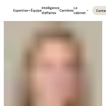
Intelligence
Le
Expertise
Équipe
Carrières
Conta
d'affaires
cabinet
Conta