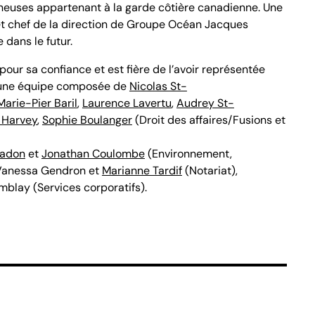
neuses appartenant à la garde côtière canadienne. Une
t et chef de la direction de Groupe Océan Jacques
 dans le futur.
ur sa confiance et est fière de l’avoir représentée
 une équipe composée de
Nicolas St-
Marie-Pier Baril
,
Laurence Lavertu
,
Audrey St-
 Harvey
,
Sophie Boulanger
(Droit des affaires/Fusions et
Nadon
et
Jonathan Coulombe
(Environnement,
 Vanessa Gendron et
Marianne Tardif
(Notariat),
mblay (Services corporatifs).