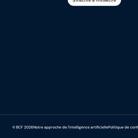
S'inscrire à l'infolettre
S'inscrire à l'infolettre
© BCF 2026
Notre approche de l'intelligence artificielle
Politique de conf