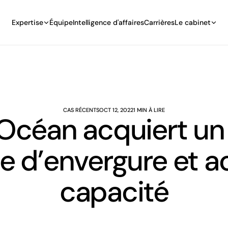
Expertise
Équipe
Intelligence d'affaires
Carrières
Le cabinet
CAS RÉCENTS
OCT 12, 2022
1 MIN À LIRE
Océan acquiert un 
e d’envergure et ac
capacité