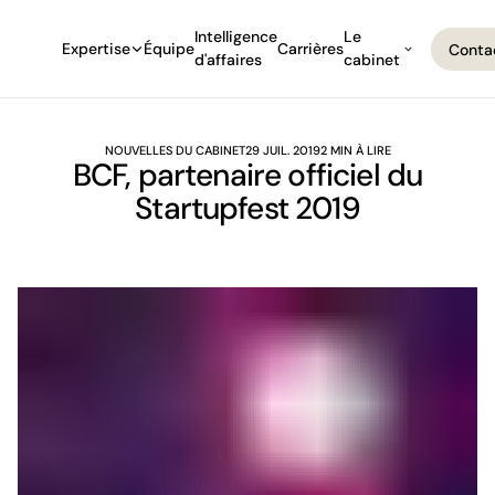
Intelligence
Le
Expertise
Équipe
Carrières
Conta
d'affaires
cabinet
Conta
NOUVELLES DU CABINET
29 JUIL. 2019
2 MIN À LIRE
BCF, partenaire officiel du
Startupfest 2019