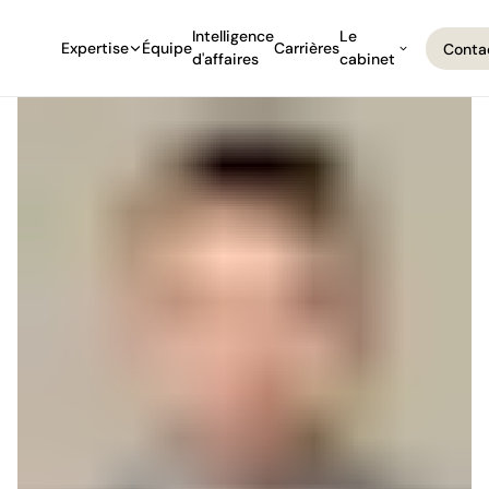
Intelligence
Le
Expertise
Équipe
Carrières
Conta
d'affaires
cabinet
Conta