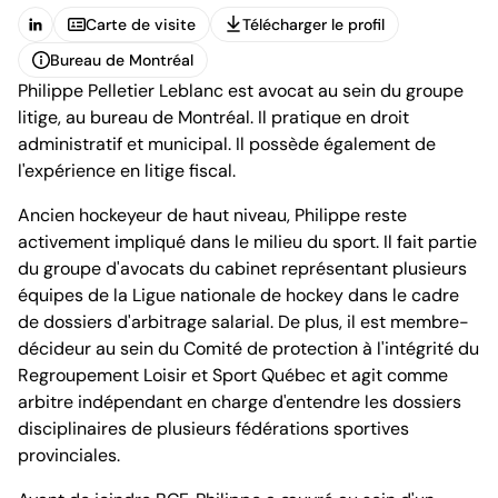
Carte de visite
Télécharger le profil
(Ouvre dans un nouvel onglet)
Carte de visite
Télécharger le profil
Bureau de Montréal
Philippe Pelletier Leblanc est avocat au sein du groupe
Bureau de Montréal
litige, au bureau de Montréal. Il pratique en droit
administratif et municipal. Il possède également de
l'expérience en litige fiscal.
Ancien hockeyeur de haut niveau, Philippe reste
activement impliqué dans le milieu du sport. Il fait partie
1100, boulevard René-Lévesque Ouest, 25e étage
du groupe d'avocats du cabinet représentant plusieurs
Montréal (Québec) H3B 5C9
équipes de la Ligue nationale de hockey dans le cadre
Canada
de dossiers d'arbitrage salarial. De plus, il est membre-
Tél. (514) 397-8500
décideur au sein du Comité de protection à l'intégrité du
Fax. (514) 397-8515
info.bcf@bcf.ca
Regroupement Loisir et Sport Québec et agit comme
arbitre indépendant en charge d'entendre les dossiers
disciplinaires de plusieurs fédérations sportives
provinciales.