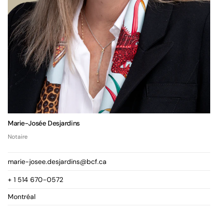
Marie-Josée Desjardins
Notaire
marie-josee.desjardins@bcf.ca
+ 1 514 670-0572
Montréal