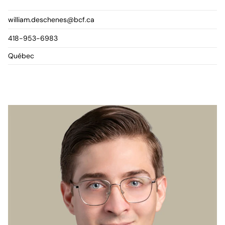
william.deschenes@bcf.ca
418-953-6983
Québec