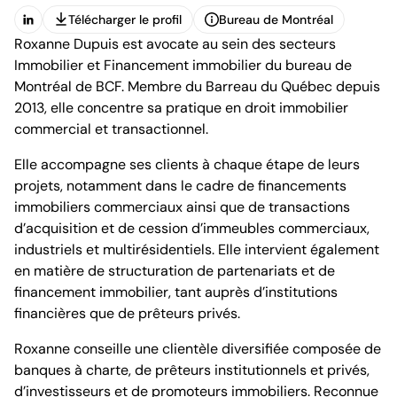
Télécharger le profil
Bureau de Montréal
(Ouvre dans un nouvel onglet)
Roxanne Dupuis est avocate au sein des secteurs
Télécharger le profil
Bureau de Montréal
Immobilier et Financement immobilier du bureau de
Montréal de BCF. Membre du Barreau du Québec depuis
2013, elle concentre sa pratique en droit immobilier
commercial et transactionnel.
Elle accompagne ses clients à chaque étape de leurs
1100, boulevard René-Lévesque
projets, notamment dans le cadre de financements
Ouest, 25e étage
immobiliers commerciaux ainsi que de transactions
Montréal (Québec) H3B 5C9
d’acquisition et de cession d’immeubles commerciaux,
Canada
Tél. (514) 397-8500
industriels et multirésidentiels. Elle intervient également
Fax. (514) 397-8515
en matière de structuration de partenariats et de
info.bcf@bcf.ca
financement immobilier, tant auprès d’institutions
financières que de prêteurs privés.
Roxanne conseille une clientèle diversifiée composée de
banques à charte, de prêteurs institutionnels et privés,
d’investisseurs et de promoteurs immobiliers. Reconnue