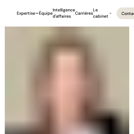
Intelligence
Le
Expertise
Équipe
Carrières
Conta
d'affaires
cabinet
Conta