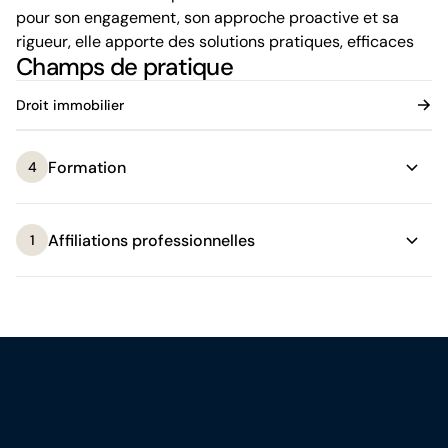
pour son engagement, son approche proactive et sa
rigueur, elle apporte des solutions pratiques, efficaces
Champs de pratique
et adaptées aux besoins de ses clients.
Elle est titulaire d’un Juris Doctor en common law nord-
Droit immobilier
américaine de l’Université de Montréal, ainsi que d’une
maîtrise en fiscalité de l’Université de Sherbrooke.
Formation
4
Affiliations professionnelles
1