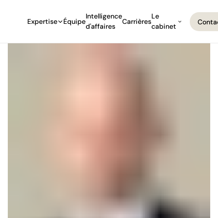
Intelligence
Le
Expertise
Équipe
Carrières
Conta
d'affaires
cabinet
Conta