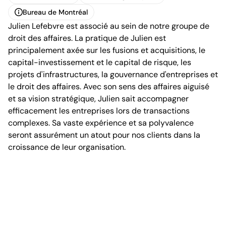
Carte de visite
Télécharger le profil
Bureau de Montréal
Julien Lefebvre est associé au sein de notre groupe de
Bureau de Montréal
droit des affaires. La pratique de Julien est
principalement axée sur les fusions et acquisitions, le
capital-investissement et le capital de risque, les
projets d'infrastructures, la gouvernance d'entreprises et
le droit des affaires. Avec son sens des affaires aiguisé
et sa vision stratégique, Julien sait accompagner
1100, boulevard René-Lévesque Ouest, 25e étage
efficacement les entreprises lors de transactions
Montréal (Québec) H3B 5C9
Canada
complexes. Sa vaste expérience et sa polyvalence
Tél. (514) 397-8500
seront assurément un atout pour nos clients dans la
Fax. (514) 397-8515
croissance de leur organisation.
info.bcf@bcf.ca