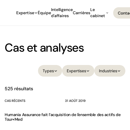
Intelligence
Le
Expertise
Équipe
Carrières
Conta
d'affaires
cabinet
Conta
Cas et analyses
Filtre dossiers. Les résultats se mettent à jour automatique
Types
Expertises
Industries
Types
Expertises
Industries
525 résultats
CAS RÉCENTS
31 AOÛT 2019
Humania Assurance fait l’acquisition de l'ensemble des actifs de
Tour+Med