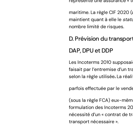
représente une assurance « t
maritime. La règle
CIF
2020 (a
maintient quant à elle le
stat
nombre limité de risques.
D. Prévision du transpo
DAP
,
DPU
et
DDP
Les Incoterms 2010 supposaie
faisait par l’entremise d’un t
selon la règle utilisée
.
La réali
parfois effectuée par le vend
(sous la règle
FCA
)
eux-mêm
formulation des Incoterms 202
nécessité d’un «
contrat
de tr
transport nécessaire ».