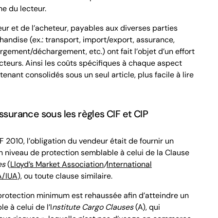
che du lecteur.
ur et de l’acheteur, payables aux diverses parties
andise (ex.: transport, import/export, assurance,
gement/déchargement, etc.) ont fait l’objet d’un effort
cteurs. Ainsi les coûts spécifiques à chaque aspect
ntenant
consolidés
sous un seul article, plus facile à lire
assurance sous les règles
CIF
et
CIP
F
2010, l’obligation du vendeur était de fournir un
n niveau de protection semblable à celui de la Clause
es
(
Lloyd’s Market Association
/
International
A/IUA
), ou toute clause similaire.
 protection minimum est rehaussée afin d’atteindre un
 à celui de l’I
nstitute Cargo Clauses
(A), qui