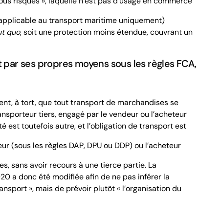
ous risques », laquelle n’est pas d’usage en commerce
pplicable au transport maritime uniquement)
ut quo
, soit une protection moins étendue, couvrant un
rt par ses propres moyens sous les règles
FCA
,
nt, à tort, que tout transport de marchandises se
ransporteur tiers, engagé par le vendeur ou l’acheteur
té est toutefois autre, et l’obligation de transport est
eur (sous les règles
DAP
,
DPU
ou
DDP
) ou l’acheteur
es
, sans avoir recours à une tierce partie. La
0 a donc été modifiée afin de ne pas inférer la
ansport », mais de prévoir plutôt «
l’organisation
du