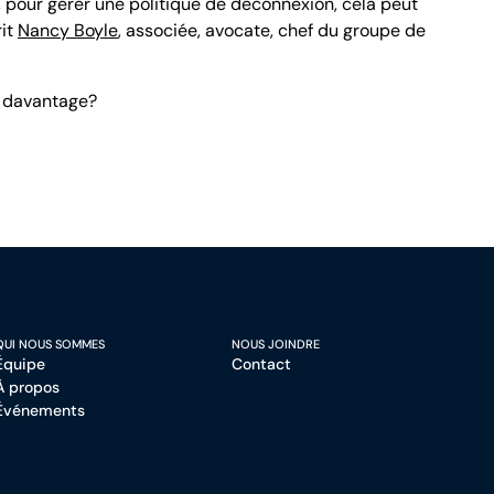
 pour gérer une politique de déconnexion, cela peut
rit
Nancy Boyle
, associée, avocate, chef du groupe de
e davantage?
QUI NOUS SOMMES
NOUS JOINDRE
Équipe
Contact
À propos
Événements