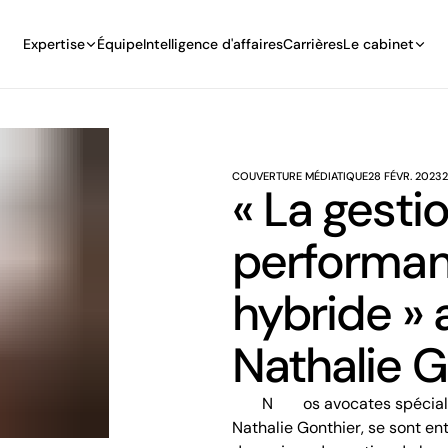
Expertise
Équipe
Intelligence d'affaires
Carrières
Le cabinet
COUVERTURE MÉDIATIQUE
28 FÉVR. 2023
2
« La gestio
performanc
hybride » 
Nathalie G
Nos avocates spécialisées en droit du travail et de l’emploi, Nancy Boyle et
Nathalie Gonthier, se sont en