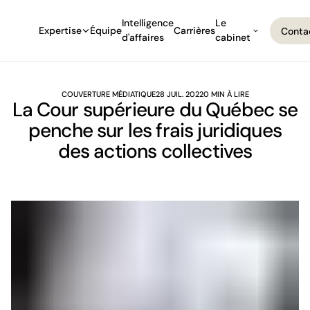
Intelligence
Le
Expertise
Équipe
Carrières
Conta
d'affaires
cabinet
Conta
COUVERTURE MÉDIATIQUE
28 JUIL. 2022
0 MIN À LIRE
La Cour supérieure du Québec se
penche sur les frais juridiques
des actions collectives