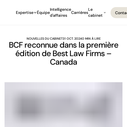
Intelligence
Le
Expertise
Équipe
Carrières
Conta
d'affaires
cabinet
Conta
NOUVELLES DU CABINET
31 OCT. 2024
0 MIN À LIRE
BCF reconnue dans la première
édition de Best Law Firms –
Canada