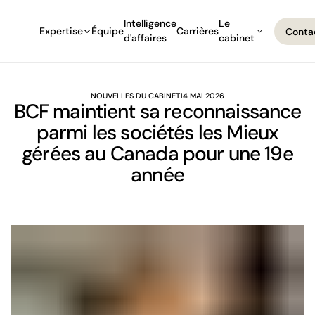
Intelligence
Le
Expertise
Équipe
Carrières
Conta
d'affaires
cabinet
Conta
NOUVELLES DU CABINET
14 MAI 2026
BCF maintient sa reconnaissance
parmi les sociétés les Mieux
gérées au Canada pour une 19e
année