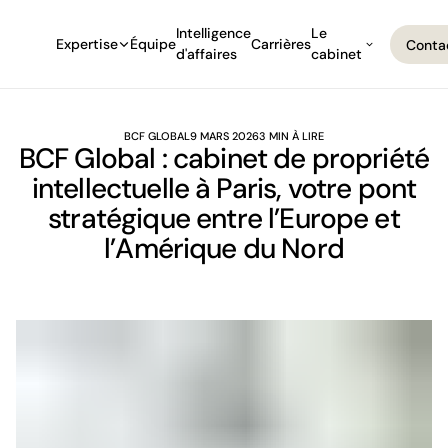
Intelligence
Le
Expertise
Équipe
Carrières
Conta
d'affaires
cabinet
Conta
BCF GLOBAL
9 MARS 2026
3 MIN À LIRE
BCF Global : cabinet de propriété
intellectuelle à Paris, votre pont
stratégique entre l’Europe et
l’Amérique du Nord