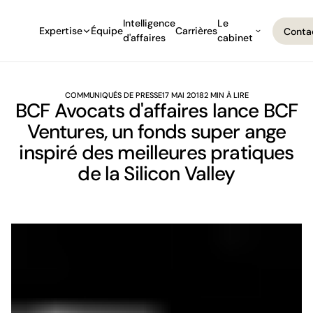
Intelligence
Le
Expertise
Équipe
Carrières
Conta
d'affaires
cabinet
Conta
COMMUNIQUÉS DE PRESSE
17 MAI 2018
2 MIN À LIRE
BCF Avocats d'affaires lance BCF
Ventures, un fonds super ange
inspiré des meilleures pratiques
de la Silicon Valley