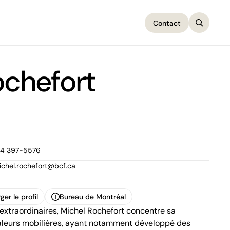
Contact
Contact
ochefort
14 397-5576
ichel.rochefort@bcf.ca
ger le profil
Bureau de Montréal
é extraordinaires, Michel Rochefort concentre sa
ger le profil
Bureau de Montréal
1100, boulevard René-Lévesque Ouest,
valeurs mobilières, ayant notamment développé des
25e étage