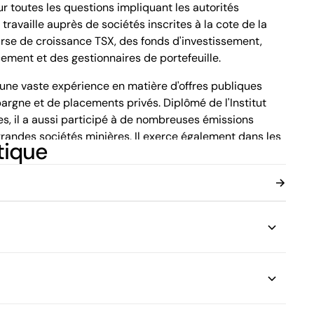
toutes les questions impliquant les autorités
Montréal (Québec) H3B 5C9
Canada
travaille auprès de sociétés inscrites à la cote de la
Tél. (514) 397-8500
urse de croissance TSX, des fonds d'investissement,
Fax. (514) 397-8515
cement et des gestionnaires de portefeuille.
info.bcf@bcf.ca
s une vaste expérience en matière d'offres publiques
pargne et de placements privés. Diplômé de l'Institut
s, il a aussi participé à de nombreuses émissions
randes sociétés minières. Il exerce également dans les
tique
itions et du droit des sociétés.
des associés responsables du groupe des services
nd aux besoins de traduction d'une variété de clients,
'avocats à travers le Canada, en plus de desservir
financières, des cabinets comptables, des compagnies
uns de placement et des entreprises œuvrant dans