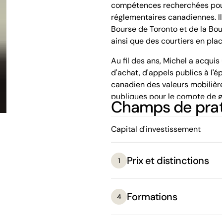
compétences recherchées pour 
réglementaires canadiennes. Il 
Bourse de Toronto et de la Bo
ainsi que des courtiers en pla
Au fil des ans, Michel a acqui
d'achat, d'appels publics à l'é
canadien des valeurs mobilière
publiques pour le compte de g
Champs de pra
domaines des fusions et acquis
Par ailleurs, Michel est l'un 
Capital d'investissement
linguistiques de BCF, qui répo
incluant plus de 30 cabinets d
Prix et distinctions
1
directement des institutions 
d'assurances, des fonds comm
divers secteurs.
Formations
4