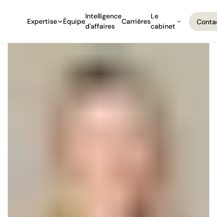
Intelligence
Le
Expertise
Équipe
Carrières
Conta
d'affaires
cabinet
Conta