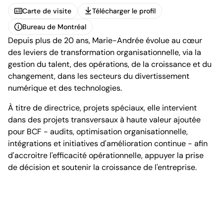
Carte de visite
Télécharger le profil
Carte de visite
Télécharger le profil
Bureau de Montréal
Depuis plus de 20 ans, Marie-Andrée évolue au cœur
Bureau de Montréal
des leviers de transformation organisationnelle, via la
gestion du talent, des opérations, de la croissance et du
changement, dans les secteurs du divertissement
numérique et des technologies.
À titre de directrice, projets spéciaux, elle intervient
1100, boulevard René-Lévesque Ouest, 25e étage
dans des projets transversaux à haute valeur ajoutée
Montréal (Québec) H3B 5C9
pour BCF - audits, optimisation organisationnelle,
Canada
intégrations et initiatives d'amélioration continue - afin
Tél. (514) 397-8500
d'accroitre l'efficacité opérationnelle, appuyer la prise
Fax. (514) 397-8515
info.bcf@bcf.ca
de décision et soutenir la croissance de l'entreprise.