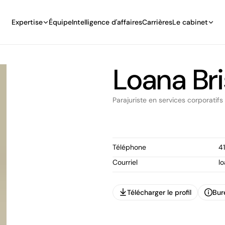
Expertise
Équipe
Intelligence d'affaires
Carrières
Le cabinet
Loana Br
Parajuriste en services corporatifs
Téléphone
4
Courriel
l
Télécharger le profil
Bur
Télécharger le profil
Bur