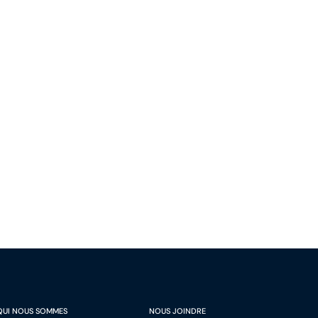
Québec (Québec) G1V 0B9
Canada
Tél. (418) 266-4500
Fax. (418) 266-4515
info.bcf@bcf.ca
QUI NOUS SOMMES
NOUS JOINDRE