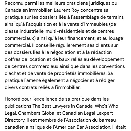
Reconnu parmi les meilleurs praticiens juridiques du
Bureau de Montréal
Canada en immobilier, Laurent Roy concentre sa
pratique sur les dossiers liés à l'assemblage de terrains
ainsi qu'à l'acquisition et à la vente d'immeubles (de
classe industrielle, multi-résidentiels et de centres
commerciaux) ainsi qu'à leur financement, et au louage
commercial. Il conseille régulièrement ses clients sur
1100, boulevard René-Lévesque Ouest, 25e étage
des dossiers liés à la négociation et à la rédaction
Montréal (Québec) H3B 5C9
Canada
d'offres de location et de baux reliés au développement
Tél. (514) 397-8500
de centres commerciaux ainsi que dans les conventions
Fax. (514) 397-8515
d'achat et de vente de propriétés immobilières. Sa
info.bcf@bcf.ca
pratique l'amène également à négocier et à rédiger
divers contrats reliés à l'immobilier.
Honoré pour l'excellence de sa pratique dans les
publications The Best Lawyers in Canada, Who's Who
Legal, Chambers Global et Canadian Legal Lexpert
Directory, il est membre de l'Association du barreau
canadien ainsi que de l'American Bar Association. Il était