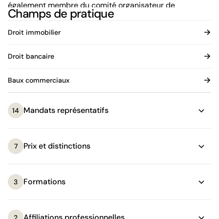
également membre du comité organisateur de
Champs de pratique
l'Advanced Commercial Leasing Institute de l'université
de Georgetown à Washington DC. de 2011 à 2018.
Droit immobilier
Avant son arrivée à titre d'associé conseil chez BCF
Droit bancaire
Avocats d'affaires, Laurent a œuvré en tant qu'associé
au sein d'un grand cabinet montréalais.
Baux commerciaux
Mandats représentatifs
14
Prix et distinctions
7
Formations
3
Affiliations professionnelles
2