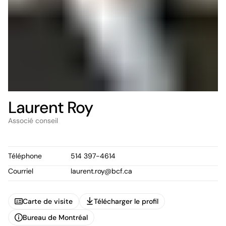
Laurent Roy
Associé conseil
Téléphone
514 397-4614
Courriel
laurent.roy@bcf.ca
Carte de visite
Télécharger le profil
Carte de visite
Télécharger le profil
Bureau de Montréal