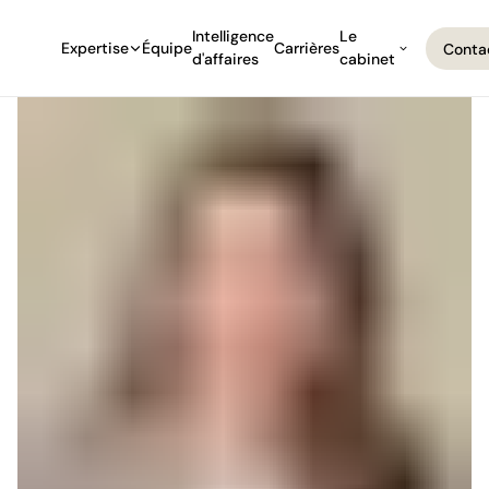
Intelligence
Le
Expertise
Équipe
Carrières
Conta
d'affaires
cabinet
Conta