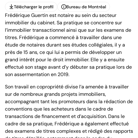
Télécharger le profil
Bureau de Montréal
Frédérique Guertin est notaire au sein du secteur
Télécharger le profil
Bureau de Montréal
immobilier du cabinet. Sa pratique se concentre sur
l’immobilier transactionnel ainsi que sur les examens de
titres. Frédérique a commencé à travailler dans une
étude de notaires durant ses études collégiales, il y a
près de 15 ans, ce qui lui a permis de développer un
grand intérêt pour le droit immobilier. Elle y a ensuite
1100, boulevard René-Lévesque Ouest,
effectué son stage avant d’y débuter sa pratique lors de
25e étage
Montréal (Québec) H3B 5C9
son assermentation en 2019.
Canada
Tél. (514) 397-8500
Son travail en copropriété divise l’a amenée à travailler
Fax. (514) 397-8515
sur de nombreux grands projets immobiliers,
info.bcf@bcf.ca
accompagnant tant les promoteurs dans la rédaction de
conventions que les acheteurs dans le cadre de
transactions de financement et d’acquisition. Dans le
cadre de sa pratique, Frédérique a également effectué
des examens de titres complexes et rédigé des rapports