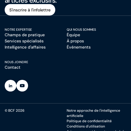
articles exclusifs.
Christine est passionnée par l’intégration des
technologies innovantes dans le domaine de la santé,
S'inscrire à l'infolettre
avec l’objectif de favoriser des solutions concrètes et de
S'inscrire à l'infolettre
faire progresser les connaissances scientifiques. Elle est
NOTRE EXPERTISE
QUI NOUS SOMMES
trilingue : elle parle couramment le français, l’anglais et
Champs de pratique
Équipe
le mandarin.
Services spécialisés
À propos
Intelligence d'affaires
Événements
NOUS JOINDRE
Contact
(Ouvre dans un nouvel onglet)
(Ouvre dans un nouvel onglet)
© BCF 2026
Notre approche de l'intelligence
artificielle
Politique de confidentialité
Conditions d'utilisation