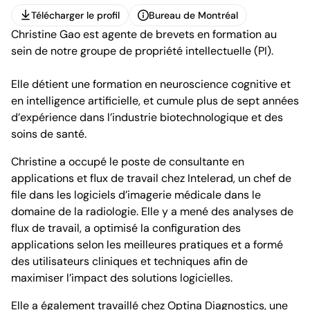
Télécharger le profil
Bureau de Montréal
Christine Gao est agente de brevets en formation au
Télécharger le profil
Bureau de Montréal
sein de notre groupe de propriété intellectuelle (PI).
Elle détient une formation en neuroscience cognitive et
en intelligence artificielle, et cumule plus de sept années
d’expérience dans l’industrie biotechnologique et des
soins de santé.
1100, boulevard René-Lévesque Ouest,
25e étage
Christine a occupé le poste de consultante en
Montréal (Québec) H3B 5C9
applications et flux de travail chez Intelerad, un chef de
Canada
Tél. (514) 397-8500
file dans les logiciels d’imagerie médicale dans le
Fax. (514) 397-8515
domaine de la radiologie. Elle y a mené des analyses de
info.bcf@bcf.ca
flux de travail, a optimisé la configuration des
applications selon les meilleures pratiques et a formé
des utilisateurs cliniques et techniques afin de
maximiser l’impact des solutions logicielles.
Elle a également travaillé chez Optina Diagnostics, une