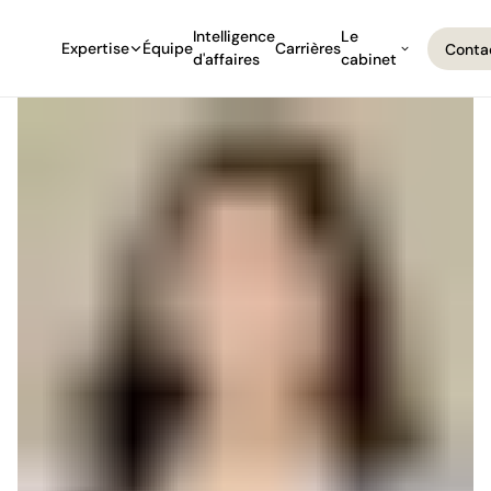
Intelligence
Le
Expertise
Équipe
Carrières
Conta
d'affaires
cabinet
Conta