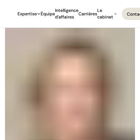
Intelligence
Le
Expertise
Équipe
Carrières
Conta
d'affaires
cabinet
Conta