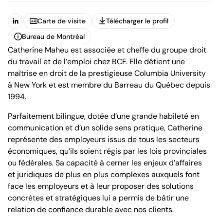
Carte de visite
Télécharger le profil
(Ouvre dans un nouvel onglet)
Carte de visite
Télécharger le profil
Bureau de Montréal
Catherine Maheu est associée et cheffe du groupe droit
Bureau de Montréal
du travail et de l’emploi chez BCF. Elle détient une
maîtrise en droit de la prestigieuse Columbia University
à New York et est membre du Barreau du Québec depuis
1994.
Parfaitement bilingue, dotée d’une grande habileté en
1100, boulevard René-Lévesque Ouest, 25e étage
communication et d’un solide sens pratique, Catherine
Montréal (Québec) H3B 5C9
représente des employeurs issus de tous les secteurs
Canada
économiques, qu’ils soient régis par les lois provinciales
Tél. (514) 397-8500
ou fédérales. Sa capacité à cerner les enjeux d’affaires
Fax. (514) 397-8515
info.bcf@bcf.ca
et juridiques de plus en plus complexes auxquels font
face les employeurs et à leur proposer des solutions
concrètes et stratégiques lui a permis de bâtir une
relation de confiance durable avec nos clients.