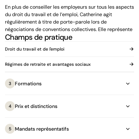
En plus de conseiller les employeurs sur tous les aspects
du droit du travail et de l’emploi, Catherine agit
régulièrement à titre de porte-parole lors de
négociations de conventions collectives. Elle représente
Champs de pratique
également les employeurs devant les tribunaux
administratifs spécialisés (tels les tribunaux d’arbitrage,
Droit du travail et de l'emploi
le Conseil canadien des relations industrielles et le
Tribunal administratif du travail), ainsi que devant les
Régimes de retraite et avantages sociaux
tribunaux civils supérieurs. Au cours des dernières
années, elle a mené de nombreuses enquêtes en milieu
de travail et animé plusieurs formations sur le
Formations
3
harcèlement au travail et les enquêtes en entreprise.
Tout au long de sa carrière, Catherine a acquis une vaste
Prix et distinctions
4
expérience en droit du travail et de l’emploi dans le
cadre de fusions et d’acquisitions, de réorganisations et
de restructurations d’entreprises, notamment en
Mandats représentatifs
5
contexte de faillite ou d’insolvabilité. Elle a également
développé une expérience particulière en matière de