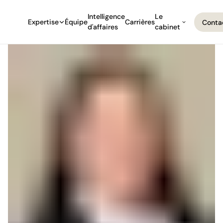
Intelligence
Le
Expertise
Équipe
Carrières
Conta
d'affaires
cabinet
Conta