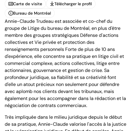
Carte de visite
Télécharger le profil
Carte de visite
Télécharger le profil
Bureau de Montréal
Annie-Claude Trudeau est associée et co-chef du
Bureau de Montréal
groupe de Litige du bureau de Montréal, en plus d'être
membre des groupes stratégiques Défense d'actions
collectives et Vie privée et protection des
renseignements personnels Forte de plus de 10 ans
d'expérience, elle concentre sa pratique en litige civil et
commercial complexe, actions collectives, litige entre
1100, boulevard René-Lévesque Ouest, 25e étage
actionnaires, gouvernance et gestion de crise. Sa
Montréal (Québec) H3B 5C9
Canada
profondeur juridique, sa fiabilité et sa créativité font
Tél. (514) 397-8500
d'elle un atout précieux non seulement pour défendre
Fax. (514) 397-8515
avec aplomb nos clients devant les tribunaux, mais
info.bcf@bcf.ca
également pour les accompagner dans la rédaction et la
négociation de contrats commerciaux.
Très impliquée dans le milieu juridique depuis le début
de sa pratique, Annie-Claude valorise l'accès à la justice