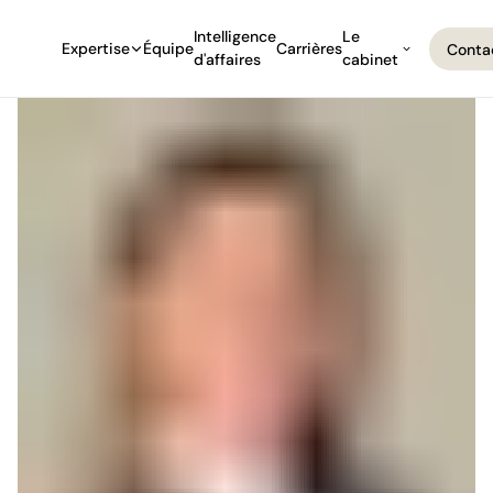
Intelligence
Le
Expertise
Équipe
Carrières
Conta
d'affaires
cabinet
Conta