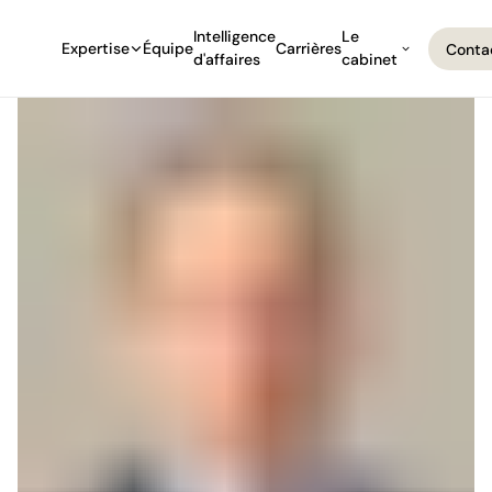
Intelligence
Le
Expertise
Équipe
Carrières
Conta
d'affaires
cabinet
Conta