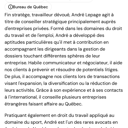
Carte de visite
Télécharger le profil
Bureau de Québec
Fin stratège, travailleur dévoué, André Lepage agit à
Bureau de Québec
titre de conseiller stratégique principalement auprès
d'entreprises privées. Formé dans les domaines du droit
du travail et de l'emploi, André a développé des
aptitudes particulières qu'il met à contribution en
accompagnant les dirigeants dans la gestion de
dossiers touchant différentes sphères de leur
Complexe Jules-Dallaire, tour 1
entreprise. Habile communicateur et négociateur, il aide
2828, boulevard Laurier, 12e étage
Québec (Québec) G1V 0B9
nos clients à prévenir et résoudre de potentiels litiges.
Canada
De plus, il accompagne nos clients lors de transactions
Tél. (418) 266-4500
visant l'expansion, la diversification ou la réduction de
Fax. (418) 266-4515
leurs activités. Grâce à son expérience et à ses contacts
info.bcf@bcf.ca
à l'international, il conseille plusieurs entreprises
étrangères faisant affaire au Québec.
Pratiquant également en droit du travail appliqué au
domaine du sport, André est l'un des rares avocats en