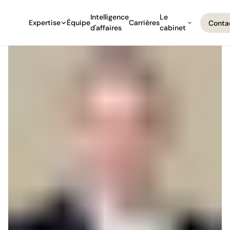
Intelligence
Le
Expertise
Équipe
Carrières
Conta
d'affaires
cabinet
Conta